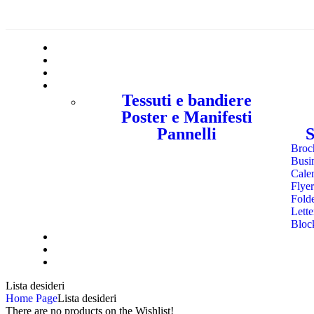
Tessuti e bandiere
Poster e Manifesti
Pannelli
S
Broc
Busi
Cale
Flyer
Fold
Lette
Bloc
Lista desideri
Home Page
Lista desideri
There are no products on the Wishlist!