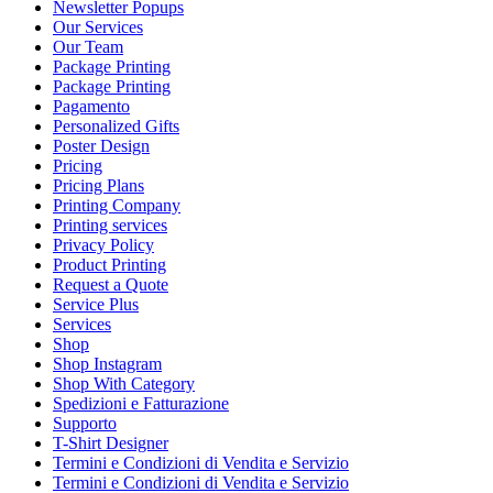
Newsletter Popups
Our Services
Our Team
Package Printing
Package Printing
Pagamento
Personalized Gifts
Poster Design
Pricing
Pricing Plans
Printing Company
Printing services
Privacy Policy
Product Printing
Request a Quote
Service Plus
Services
Shop
Shop Instagram
Shop With Category
Spedizioni e Fatturazione
Supporto
T-Shirt Designer
Termini e Condizioni di Vendita e Servizio
Termini e Condizioni di Vendita e Servizio