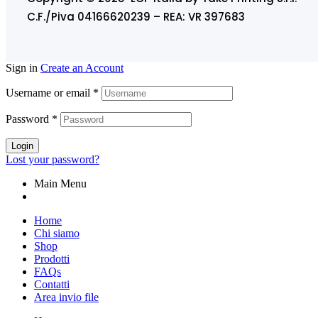
C.F./Piva 04166620239 – REA: VR 397683
Sign in
Create an Account
Username or email
*
Password
*
Login
Lost your password?
Main Menu
Home
Chi siamo
Shop
Prodotti
FAQs
Contatti
Area invio file