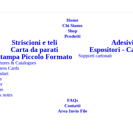
Home
Chi Siamo
Shop
Prodotti
Striscioni e teli
Adesiv
Carta da parati
Espositori - C
tampa Piccolo Formato
Supporti cartonati
hures & Catalogues
ness Cards
ndari
s
er
re
k notes
FAQs
Contatti
Area Invio File