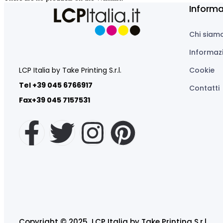
Informa
Chi siam
Informazi
LCP Italia by Take Printing S.r.l.
Cookie
Tel +39 045 6766917
Contatti
Fax+39 045 7157531
Copyright © 2025 LCP Italia by Take Printing S.r.l.