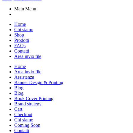
Main Menu
Home
Chi siamo
Shop
Prodotti
FAQs
Contatti
Area invio file
Home
Area invio file
Assistenza
Banner Design & Printing
Blog
Blog
Book Cover Printing
Brand strategy
Cart
Checkout
Chi siamo
Coming Soon
Contatti