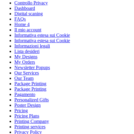
Controllo Privacy
Dashboard
Digital scaning
FAQs
Home 4
Il mio account
Informativa estesa sui Cookie
Informativa estesa sui Cookie
Informazioni legali
Lista desideri
My Designs
My Orders
Newsletter Popups
Our Services
Our Team
Package Printing
Package Printing
Pagamento
Personalized Gifts
Poster Design
Pricing
Pricing Plans
Printing Company
Printing services
Privacy Policy