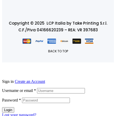
Copyright © 2025 LCP Italia by Take Printing S.r.l.
C.F./Piva 04166620239 – REA: VR 397683
BACK TO TOP
Sign in
Create an Account
Username or email
*
Password
*
Login
Lost your password?