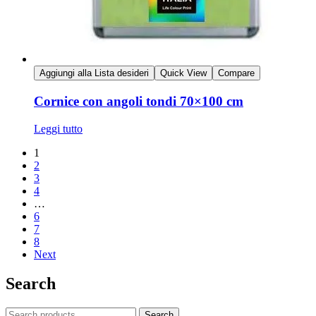
Aggiungi alla Lista desideri
Quick View
Compare
Cornice con angoli tondi 70×100 cm
Leggi tutto
1
2
3
4
…
6
7
8
Next
Search
Search