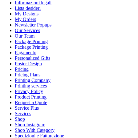
Informazioni legali
Lista desideri
My Designs
My Orders
Newsletter Popups
Our Services
Our Team
Package Printing
Package Printing
Pagamento
Personalized Gifts
Poster Design
Pricing
Pricing Plans
Printing Company
Printing services
Privacy Policy
Product Printing
Request a Quote
Service Plus
Services
Shop
Shop Instagram
Shop With Category
Spedizioni e Fatturazione