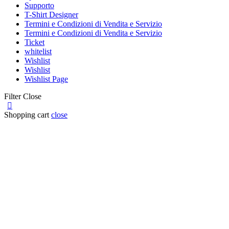
Supporto
T-Shirt Designer
Termini e Condizioni di Vendita e Servizio
Termini e Condizioni di Vendita e Servizio
Ticket
whitelist
Wishlist
Wishlist
Wishlist Page
Filter
Close
Shopping cart
close