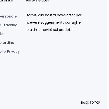
Iscriviti alla nostra newsletter per
personale
ricevere suggerimenti, consigli e
e Tracking
le ultime novità sui prodotti.
llo
o ordine
llo Privacy
BACK TO TOP