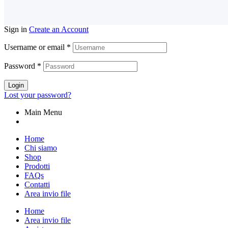
Sign in
Create an Account
Username or email
*
Password
*
Login
Lost your password?
Main Menu
Home
Chi siamo
Shop
Prodotti
FAQs
Contatti
Area invio file
Home
Area invio file