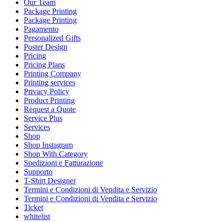
Our Team
Package Printing
Package Printing
Pagamento
Personalized Gifts
Poster Design
Pricing
Pricing Plans
Printing Company
Printing services
Privacy Policy
Product Printing
Request a Quote
Service Plus
Services
Shop
Shop Instagram
Shop With Category
Spedizioni e Fatturazione
Supporto
T-Shirt Designer
Termini e Condizioni di Vendita e Servizio
Termini e Condizioni di Vendita e Servizio
Ticket
whitelist