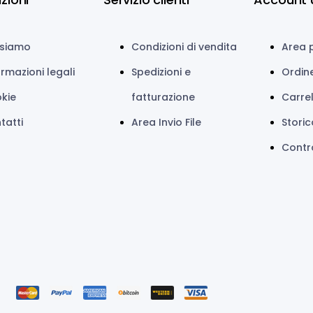
 siamo
Condizioni di vendita
Area 
ormazioni legali
Spedizioni e
Ordin
kie
fatturazione
Carre
tatti
Area Invio File
Storic
Contro