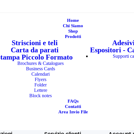
Home
Chi Siamo
Shop
Prodotti
Striscioni e teli
Adesiv
Carta da parati
Espositori - C
tampa Piccolo Formato
Supporti ca
Brochures & Catalogues
Business Cards
Calendari
Flyers
Folder
Lettere
Block notes
FAQs
Contatti
Area Invio File
zioni
Servizio clienti
Account 