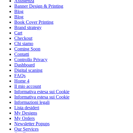
Assistenza
Banner Design & Printing
Blog
Blog
Book Cover Printing
Brand strategy
Cart
Checkout
Chi siamo
Coming Soon
Contatti
Controllo Privacy
Dashboard
Digital scaning
FAQs
Home 4
Il mio account
Informativa estesa sui Cookie
Informativa estesa sui Cookie
Informazioni legali
Lista desideri
My Designs
My Orders
Newsletter Popups
Our Services