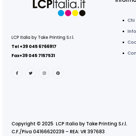
Chi
Inf
LCP Italia by Take Printing S.r.l.
Coo
Tel +39 045 6766917
Con
Fax+39 045 7157531
Copyright © 2025 LCP Italia by Take Printing S.r.l.
C.F./Piva 04166620239 – REA: VR 397683