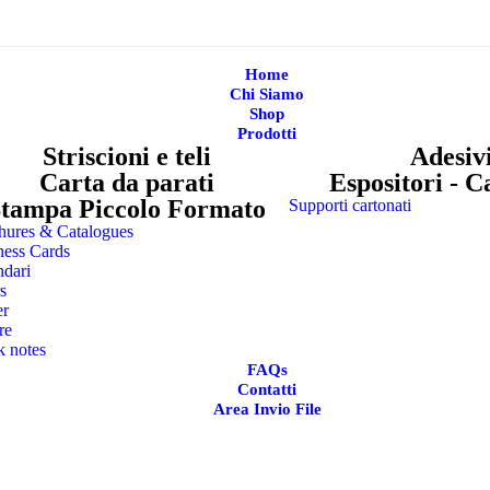
Home
Chi Siamo
Shop
Prodotti
Striscioni e teli
Adesiv
Carta da parati
Espositori - C
tampa Piccolo Formato
Supporti cartonati
hures & Catalogues
ness Cards
ndari
s
er
re
k notes
FAQs
Contatti
Area Invio File