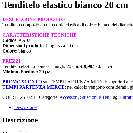
Tenditelo elastico bianco 20 cm
DESCRIZIONE PRODOTTO
Tenditelo composto da una corda elastica di colore bianco del diametr
CARATTERISTICHE TECNICHE
Codice
: AA02
Dimensioni prodotto
: lunghezza 20 cm
Colore
: bianco
PREZZI
Tenditelo elastico bianco – lungh. 20 cm:
€ 0,90
/cad. + iva
Minimo d’ordine: 20 pz
PROMO SCONTO
sui TEMPI PARTENZA MERCE superiori alle 48
TEMPI PARTENZA MERCE
: nel calcolo vengono considerati i g
COD:
D-25102-11
Categorie:
Accessori
,
Striscioni e Teli
Tag:
Furnit
Descrizione
Descrizione